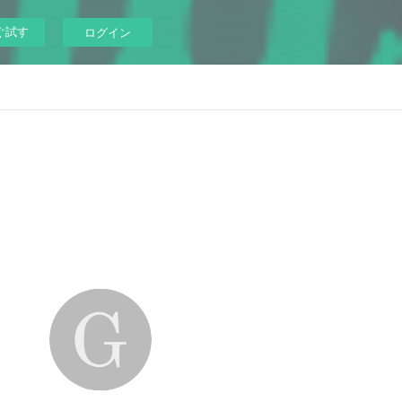
ぐ試す
ログイン