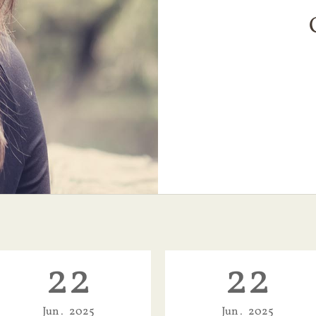
22
22
Jun
2025
Jun
2025